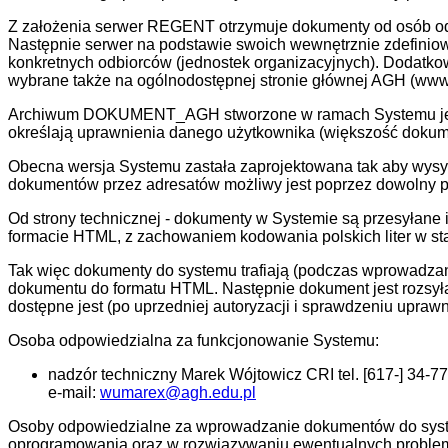
Z założenia serwer REGENT otrzymuje dokumenty od osób odpo
Następnie serwer na podstawie swoich wewnętrznie zdefiniow
konkretnych odbiorców (jednostek organizacyjnych). Dodat
wybrane także na ogólnodostępnej stronie głównej AGH (www
Archiwum DOKUMENT_AGH stworzone w ramach Systemu jest 
określają uprawnienia danego użytkownika (większość dokume
Obecna wersja Systemu zastała zaprojektowana tak aby wysy
dokumentów przez adresatów możliwy jest poprzez dowolny pr
Od strony technicznej - dokumenty w Systemie są przesyłane 
formacie HTML, z zachowaniem kodowania polskich liter w st
Tak więc dokumenty do systemu trafiają (podczas wprowadzan
dokumentu do formatu HTML. Następnie dokument jest rozsył
dostępne jest (po uprzedniej autoryzacji i sprawdzeniu upra
Osoba odpowiedzialna za funkcjonowanie Systemu:
nadzór techniczny Marek Wójtowicz CRI tel. [617-] 34-77
e-mail:
wumarex@agh.edu.pl
Osoby odpowiedzialne za wprowadzanie dokumentów do systemu
oprogramowania oraz w rozwiązywaniu ewentualnych probl